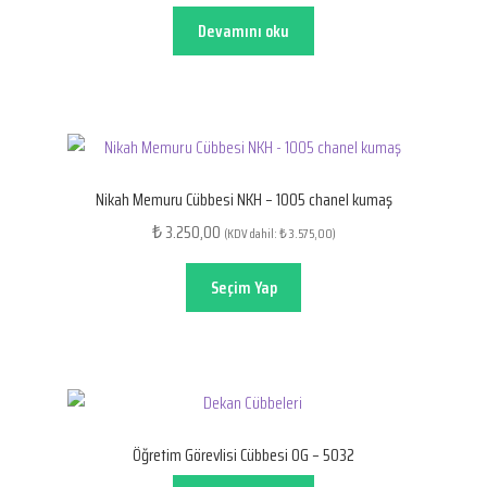
Devamını oku
Nikah Memuru Cübbesi NKH – 1005 chanel kumaş
3.250,00
₺
(KDV dahil:
3.575,00
)
₺
Seçim Yap
Öğretim Görevlisi Cübbesi OG – 5032