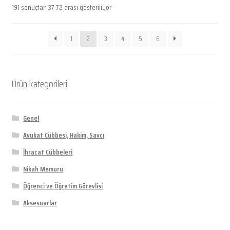
191 sonuçtan 37-72 arası gösteriliyor
1
2
3
4
5
6
Ürün kategorileri
Genel
Avukat Cübbesi, Hakim, Savcı
İhracat Cübbeleri
Nikah Memuru
Öğrenci ve Öğretim Görevlisi
Aksesuarlar