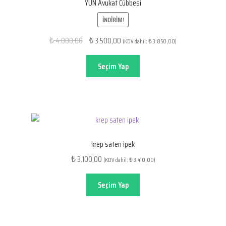
YÜN Avukat Cübbesi
İNDIRIM!
Orijinal
Şu
4.000,00
3.500,00
₺
₺
(KDV dahil:
3.850,00
)
₺
fiyat:
andaki
₺ 4.000,00.
fiyat:
Seçim Yap
₺ 3.500,00.
krep saten ipek
3.100,00
₺
(KDV dahil:
3.410,00
)
₺
Seçim Yap