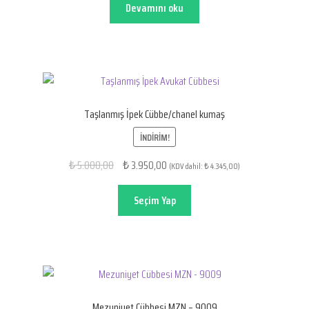
Devamını oku
Taşlanmış İpek Cübbe/chanel kumaş
İNDIRIM!
Orijinal
Şu
5.000,00
3.950,00
₺
₺
(KDV dahil:
4.345,00
)
₺
fiyat:
andaki
₺ 5.000,00.
fiyat:
Seçim Yap
₺ 3.950,00.
Mezuniyet Cübbesi MZN – 9009