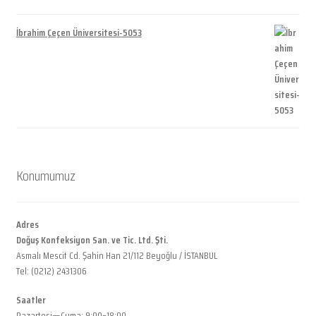
İbrahim Çeçen Üniversitesi-5053
Konumumuz
Adres
Doğuş Konfeksiyon San. ve Tic. Ltd. Şti.
Asmalı Mescit Cd. Şahin Han 21/112 Beyoğlu / İSTANBUL
Tel: (0212) 2431306
Saatler
Pazartesi—Cuma: 9:00–18:00