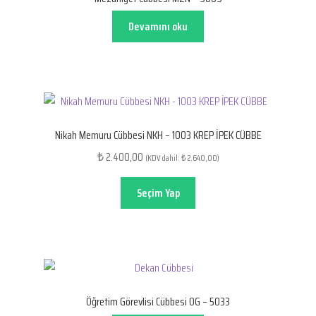
Devamını oku
Nikah Memuru Cübbesi NKH – 1003 KREP İPEK CÜBBE
2.400,00
₺
(KDV dahil:
2.640,00
)
₺
Seçim Yap
Öğretim Görevlisi Cübbesi OG – 5033