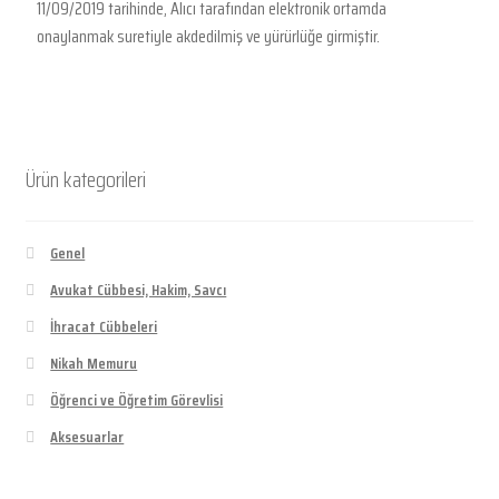
11/09/2019 tarihinde, Alıcı tarafından elektronik ortamda
onaylanmak suretiyle akdedilmiş ve yürürlüğe girmiştir.
Ürün kategorileri
Genel
Avukat Cübbesi, Hakim, Savcı
İhracat Cübbeleri
Nikah Memuru
Öğrenci ve Öğretim Görevlisi
Aksesuarlar