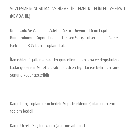
SÖZLEŞME KONUSU MAL VE HİZMETİN TEMEL NİTELİKLERİ VE FİYATI
(KDV DAHİL)
Ürün Kodu Ve Adı Adet Satici Unvani Birim Fiyatı
Birim İndirimi Kupon Puan Toplam Satış Tutarı Vade
Farkı KDV Dahil Toplam Tutar
İlan edilen fiyatlar ve vaatler güncelleme yapılana ve değiştirilene
kadar geçerlidir. Süreli olarak ilan edilen fiyatlar ise belirtilen süre
sonuna kadar geçerlidir.
Kargo hariç toplam ürün bedeli: Sepete eklenmiş olan ürünlerin
toplam bedeli
Kargo Ücreti: Seçilen kargo şirketine ait ücret