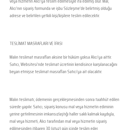
veya hizmetin Alıcı’ya teslim edilmesiyle ifa edilmiş olur. Mal,
Alıcı’nın sipariş formunda ve işbu Sözleşme’de belirtmiş olduğu
adrese ve belirtilen yetkili kişi/kişilere teslim edilecektir.
TESLİMAT MASRAFLARI VE İFASI
Malın teslimat masrafları aksine bir hüküm yoksa Alıcı’ya aittir.
Satıcı, Websitesi’nde teslimat ücretinin kendisince karşılanacağını
beyan etmişse teslimat masrafları Satıcı’ya ait olacaktır.
Malın teslimatı; ödemenin gerçekleşmesinden sonra taahhüt edilen
sürede yapılır. Satıcı, sipariş konusu mal veya hizmetin ediminin
yerine getirilmesinin imkansızlaştığı haller saklı kalmak kaydıyla,
mal veya hizmeti, Alıcı tarafından mal veya hizmetin sipariş
edilmesinden itibaren 30 (otuz) gün içinde teslim eder.