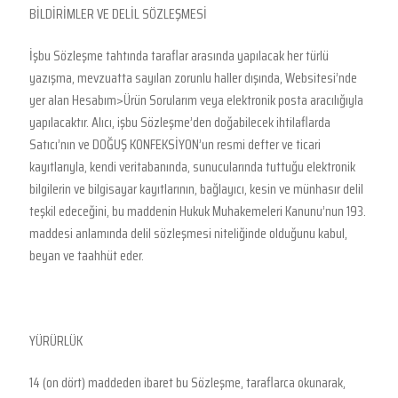
BİLDİRİMLER VE DELİL SÖZLEŞMESİ
İşbu Sözleşme tahtında taraflar arasında yapılacak her türlü
yazışma, mevzuatta sayılan zorunlu haller dışında, Websitesi’nde
yer alan Hesabım>Ürün Sorularım veya elektronik posta aracılığıyla
yapılacaktır. Alıcı, işbu Sözleşme’den doğabilecek ihtilaflarda
Satıcı’nın ve DOĞUŞ KONFEKSİYON’un resmi defter ve ticari
kayıtlarıyla, kendi veritabanında, sunucularında tuttuğu elektronik
bilgilerin ve bilgisayar kayıtlarının, bağlayıcı, kesin ve münhasır delil
teşkil edeceğini, bu maddenin Hukuk Muhakemeleri Kanunu’nun 193.
maddesi anlamında delil sözleşmesi niteliğinde olduğunu kabul,
beyan ve taahhüt eder.
YÜRÜRLÜK
14 (on dört) maddeden ibaret bu Sözleşme, taraflarca okunarak,