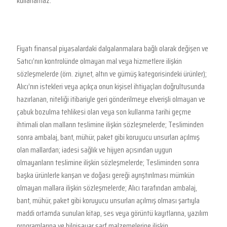
kullanamaz:
Fiyatı finansal piyasalardaki dalgalanmalara bağlı olarak değişen ve
Satıcı’nın kontrolünde olmayan mal veya hizmetlere ilişkin
sözleşmelerde (örn. ziynet, altın ve gümüş kategorisindeki ürünler);
Alıcı’nın istekleri veya açıkça onun kişisel ihtiyaçları doğrultusunda
hazırlanan, niteliği itibariyle geri gönderilmeye elverişli olmayan ve
çabuk bozulma tehlikesi olan veya son kullanma tarihi geçme
ihtimali olan malların teslimine ilişkin sözleşmelerde; Tesliminden
sonra ambalaj, bant, mühür, paket gibi koruyucu unsurları açılmış
olan mallardan; iadesi sağlık ve hijyen açısından uygun
olmayanların teslimine ilişkin sözleşmelerde; Tesliminden sonra
başka ürünlerle karışan ve doğası gereği ayrıştırılması mümkün
olmayan mallara ilişkin sözleşmelerde; Alıcı tarafından ambalaj,
bant, mühür, paket gibi koruyucu unsurları açılmış olması şartıyla
maddi ortamda sunulan kitap, ses veya görüntü kayıtlarına, yazılım
programlarına ve bilgisayar sarf malzemelerine ilişkin