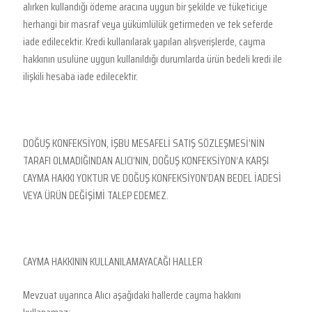
alırken kullandığı ödeme aracına uygun bir şekilde ve tüketiciye
herhangi bir masraf veya yükümlülük getirmeden ve tek seferde
iade edilecektir. Kredi kullanılarak yapılan alışverişlerde, cayma
hakkının usulüne uygun kullanıldığı durumlarda ürün bedeli kredi ile
ilişkili hesaba iade edilecektir.
DOĞUŞ KONFEKSİYON, İŞBU MESAFELİ SATIŞ SÖZLEŞMESİ’NİN
TARAFI OLMADIĞINDAN ALICI’NIN, DOĞUŞ KONFEKSİYON’A KARŞI
CAYMA HAKKI YOKTUR VE DOĞUŞ KONFEKSİYON’DAN BEDEL İADESİ
VEYA ÜRÜN DEĞİŞİMİ TALEP EDEMEZ.
CAYMA HAKKININ KULLANILAMAYACAĞI HALLER
Mevzuat uyarınca Alıcı aşağıdaki hallerde cayma hakkını