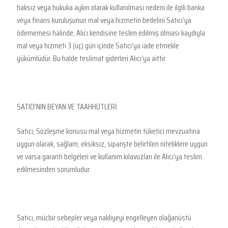
haksız veya hukuka aykırı olarak kullanılması nedeni ile ilgili banka
veya finans kuruluşunun mal veya hizmetin bedelini Satıcı’ya
ödememesi halinde, Alıcı kendisine teslim edilmiş olması kaydıyla
mal veya hizmeti 3 (üç) gün içinde Satıcı’ya iade etmekle
yükümlüdür. Bu halde teslimat giderleri Alıcı’ya aittir.
SATICI’NIN BEYAN VE TAAHHÜTLERİ
Satıcı, Sözleşme konusu mal veya hizmetin tüketici mevzuatına
uygun olarak, sağlam, eksiksiz, siparişte belirtilen niteliklere uygun
ve varsa garanti belgeleri ve kullanım kılavuzları ile Alıcı’ya teslim
edilmesinden sorumludur.
Satıcı, mücbir sebepler veya nakliyeyi engelleyen olağanüstü