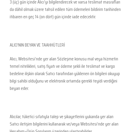
3 (üç) gün içinde Alıcı’yı bilgilendirecek ve varsa teslimat masrafları
da dâhil olmak üzere tahsil edilen tüm ödemeleri bildirim tarihinden
itibaren en geç 14 (on dört) gün içinde iade edecektir.
ALICI’NIN BEYAN VE TAAHHÜTLERİ
Alıcı, Websitesi’nde yer alan Sözleşme konusu mal veya hizmetin
temel nitelikleri, satış fiyatı ve ödeme şekli ile teslimat ve kargo
bedeline ilişkin olarak Satıcı tarafından yüklenen ön bilgileri okuyup
bilgi sahibi olduğunu ve elektronik ortamda gerekli teyidi verdiğini
beyan eder.
Alıcılar, tüketici sıfatıyla talep ve şikayetlerini yukarıda yer alan
Satıcı iletişim bilgilerini kullanarak ve/veya Websitesi’nde yer alan
Hesabım>Ürün Sorularım üzerinden ulaştırabilirler.