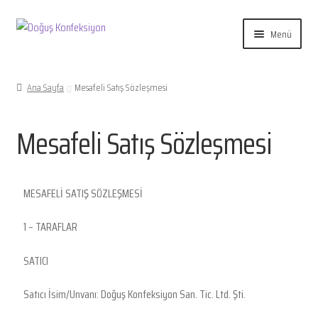
Menü
Avukat Cübbesi, Hakim Savcı
Ana Sayfa
Mesafeli Satış Sözleşmesi
Öğrenci ve Öğretim Görevlisi
Mesafeli Satış Sözleşmesi
Nikah Memuru
Aksesuarlar
MESAFELİ SATIŞ SÖZLEŞMESİ
Hakkında
1 – TARAFLAR
İletişim
SATICI
Hesabım
Satıcı İsim/Unvanı: Doğuş Konfeksiyon San. Tic. Ltd. Şti.