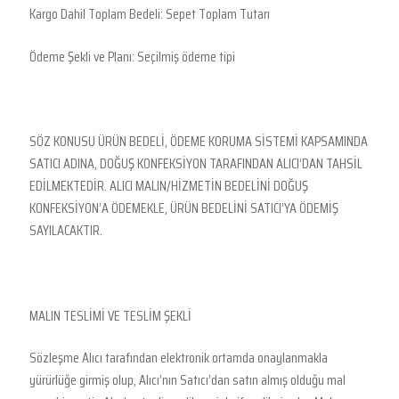
Kargo Dahil Toplam Bedeli: Sepet Toplam Tutarı
Ödeme Şekli ve Planı: Seçilmiş ödeme tipi
SÖZ KONUSU ÜRÜN BEDELİ, ÖDEME KORUMA SİSTEMİ KAPSAMINDA
SATICI ADINA, DOĞUŞ KONFEKSİYON TARAFINDAN ALICI’DAN TAHSİL
EDİLMEKTEDİR. ALICI MALIN/HİZMETİN BEDELİNİ DOĞUŞ
KONFEKSİYON’A ÖDEMEKLE, ÜRÜN BEDELİNİ SATICI’YA ÖDEMİŞ
SAYILACAKTIR.
MALIN TESLİMİ VE TESLİM ŞEKLİ
Sözleşme Alıcı tarafından elektronik ortamda onaylanmakla
yürürlüğe girmiş olup, Alıcı’nın Satıcı’dan satın almış olduğu mal