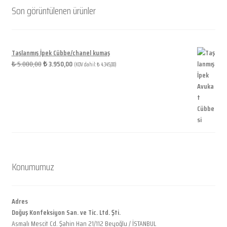
Son görüntülenen ürünler
Taşlanmış İpek Cübbe/chanel kumaş
5.000,00
3.950,00
₺
₺
(KDV dahil:
4.345,00
)
₺
Konumumuz
Adres
Doğuş Konfeksiyon San. ve Tic. Ltd. Şti.
Asmalı Mescit Cd. Şahin Han 21/112 Beyoğlu / İSTANBUL