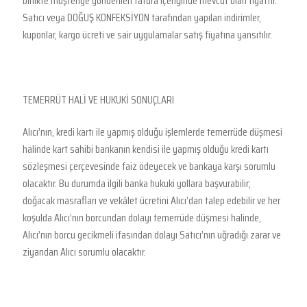
birlikte müşteriye gönderilen fatura içeriğinde mevcut olan fiyattır.
Satıcı veya DOĞUŞ KONFEKSİYON tarafından yapılan indirimler,
kuponlar, kargo ücreti ve sair uygulamalar satış fiyatına yansıtılır.
TEMERRÜT HALİ VE HUKUKİ SONUÇLARI
Alıcı’nın, kredi kartı ile yapmış olduğu işlemlerde temerrüde düşmesi
halinde kart sahibi bankanın kendisi ile yapmış olduğu kredi kartı
sözleşmesi çerçevesinde faiz ödeyecek ve bankaya karşı sorumlu
olacaktır. Bu durumda ilgili banka hukuki yollara başvurabilir;
doğacak masrafları ve vekâlet ücretini Alıcı’dan talep edebilir ve her
koşulda Alıcı’nın borcundan dolayı temerrüde düşmesi halinde,
Alıcı’nın borcu gecikmeli ifasından dolayı Satıcı’nın uğradığı zarar ve
ziyandan Alıcı sorumlu olacaktır.