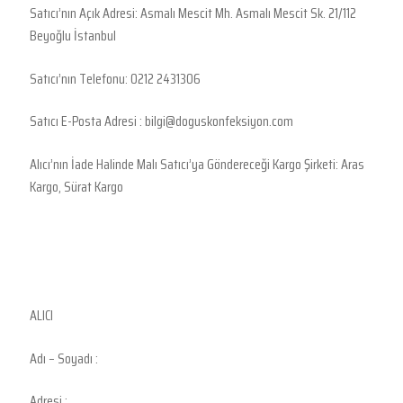
Satıcı’nın Açık Adresi: Asmalı Mescit Mh. Asmalı Mescit Sk. 21/112
Blog
Beyoğlu İstanbul
Facebook
Satıcı’nın Telefonu: 0212 2431306
Instagram
Satıcı E-Posta Adresi : bilgi@doguskonfeksiyon.com
Alıcı’nın İade Halinde Malı Satıcı’ya Göndereceği Kargo Şirketi: Aras
Kargo, Sürat Kargo
ALICI
Adı – Soyadı :
Adresi :