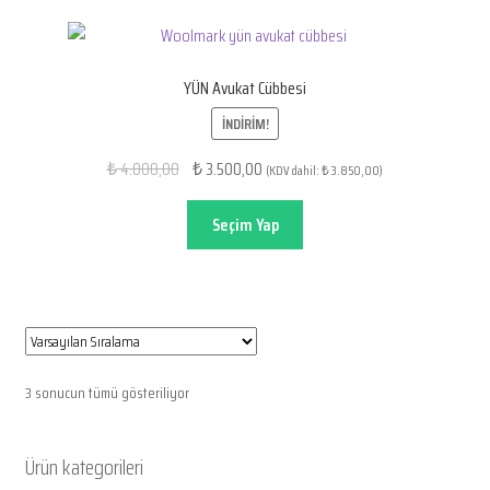
YÜN Avukat Cübbesi
İNDIRIM!
Orijinal
Şu
4.000,00
3.500,00
₺
₺
(KDV dahil:
3.850,00
)
₺
fiyat:
andaki
₺ 4.000,00.
fiyat:
Seçim Yap
₺ 3.500,00.
3 sonucun tümü gösteriliyor
Ürün kategorileri