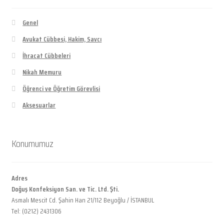
Genel
Avukat Cübbesi, Hakim, Savcı
İhracat Cübbeleri
Nikah Memuru
Öğrenci ve Öğretim Görevlisi
Aksesuarlar
Konumumuz
Adres
Doğuş Konfeksiyon San. ve Tic. Ltd. Şti.
Asmalı Mescit Cd. Şahin Han 21/112 Beyoğlu / İSTANBUL
Tel: (0212) 2431306