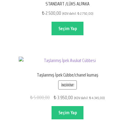
STANDART /LÜKS ALPAKA
2.500,00
₺
(KDV dahil:
2.750,00
)
₺
Seçim Yap
Taşlanmış İpek Cübbe/chanel kumaş
İNDIRIM!
Orijinal
Şu
5.000,00
3.950,00
₺
₺
(KDV dahil:
4.345,00
)
₺
fiyat:
andaki
₺ 5.000,00.
fiyat:
Seçim Yap
₺ 3.950,00.