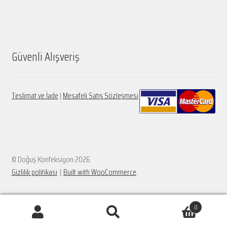
Güvenli Alışveriş
Teslimat ve İade
|
Mesafeli Satış Sözleşmesi
© Doğuş Konfeksiyon 2026
Gizlilik politikası
Built with WooCommerce
.
0
Ara:
Ara