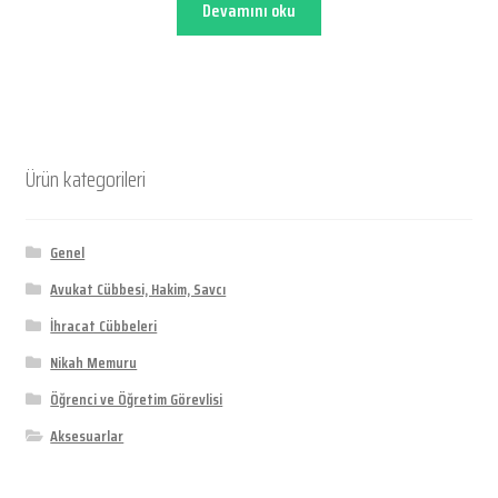
Devamını oku
Ürün kategorileri
Genel
Avukat Cübbesi, Hakim, Savcı
İhracat Cübbeleri
Nikah Memuru
Öğrenci ve Öğretim Görevlisi
Aksesuarlar