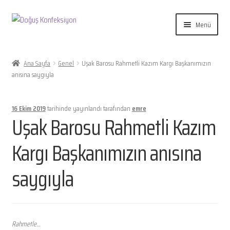
Dolaşıma
İçeriğe
Menü
geç
geç
Alt
Avukat Cübbesi, Hakim Savcı
menüyü
Ana Sayfa
Genel
Uşak Barosu Rahmetli Kazım Kargı Başkanımızın
genişlet
Alt
anısına saygıyla
Öğrenci ve Öğretim Görevlisi
menüyü
genişlet
Alt
Nikah Memuru
16 Ekim 2019
tarihinde yayınlandı
tarafından
emre
menüyü
Uşak Barosu Rahmetli Kazım
genişlet
Aksesuarlar
Kargı Başkanımızın anısına
Hakkında
saygıyla
İletişim
Hesabım
Rahmetle…