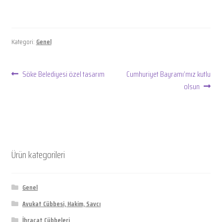
Blog
Facebook
Kategori:
Genel
Instagram
Yazı
Önceki
Sonraki
Söke Belediyesi özel tasarım
Cumhuriyet Bayramı’mız kutlu
yazı:
yazı:
olsun
gezinmesi
Ürün kategorileri
Genel
Avukat Cübbesi, Hakim, Savcı
İhracat Cübbeleri