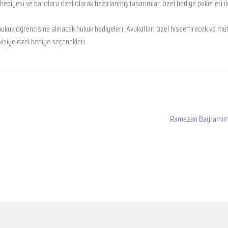
ediyesi ve barolara özel olarak hazırlanmış tasarımlar, özel hediye paketleri il
 hukuk öğrencisine alınacak hukuk hediyeleri, Avukatları özel hissettirecek ve mut
kişiye özel hediye seçenekleri
Sonraki
Ramazan Bayramım
yazı: