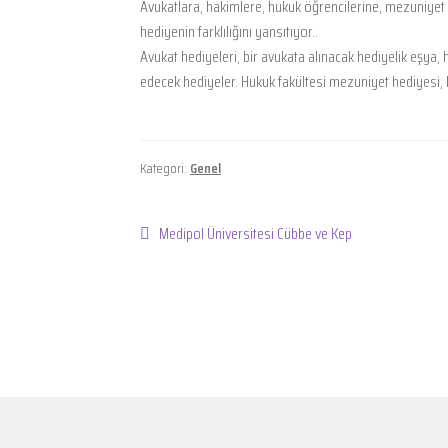
Avukatlara, hakimlere, hukuk öğrencilerine, mezuniyet h
hediyenin farklılığını yansıtıyor..
Avukat hediyeleri, bir avukata alınacak hediyelik eşya,
edecek hediyeler. Hukuk fakültesi mezuniyet hediyesi, 
Kategori:
Genel
Yazı
Önceki
Medipol Üniversitesi Cübbe ve Kep
yazı:
gezinmesi