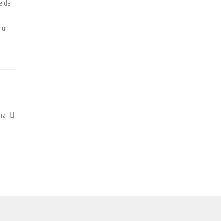
e de
lu
ız