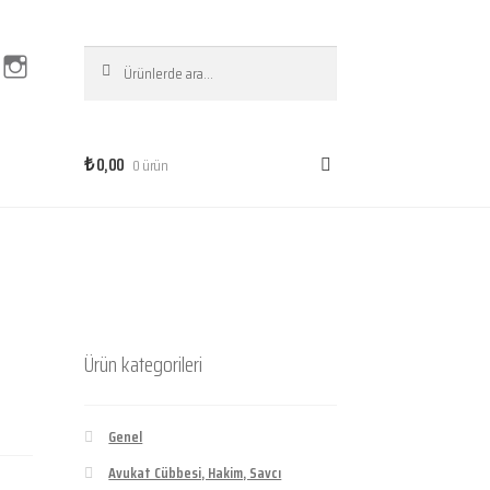
Ara:
Ara
I
n
s
t
a
g
r
0,00
0 ürün
₺
a
m
Ürün kategorileri
Genel
Avukat Cübbesi, Hakim, Savcı