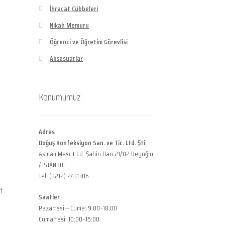
İhracat Cübbeleri
Nikah Memuru
Öğrenci ve Öğretim Görevlisi
Aksesuarlar
Konumumuz
Adres
Doğuş Konfeksiyon San. ve Tic. Ltd. Şti.
Asmalı Mescit Cd. Şahin Han 21/112 Beyoğlu
/ İSTANBUL
Tel: (0212) 2431306
t
Saatler
Pazartesi—Cuma: 9:00–18:00
Cumartesi: 10:00–15:00