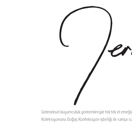
Geleneksel kuyumculuk yöntemleriyle tek tek el emeğiy
Koleksiyonunu Doğuş Konfeksiyon işbirliği ile satışa sun