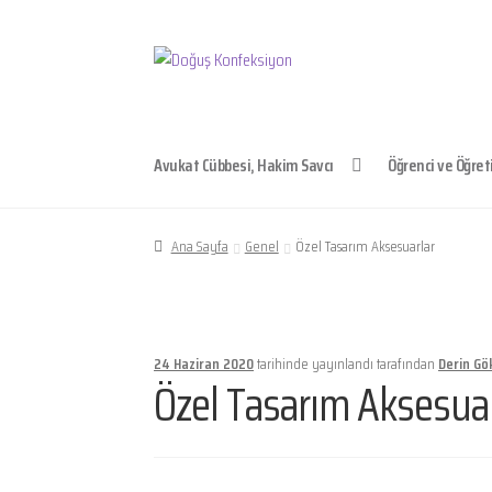
Dolaşıma
İçeriğe
geç
geç
Avukat Cübbesi, Hakim Savcı
Öğrenci ve Öğret
Ana Sayfa
Genel
Özel Tasarım Aksesuarlar
24 Haziran 2020
tarihinde yayınlandı
tarafından
Derin Gö
Özel Tasarım Aksesuar