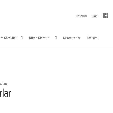
F
Hesabım
Blog
a
c
e
b
o
o
im Görevlisi
Nikah Memuru
Aksesuarlar
İletişim
k
kalan
lar